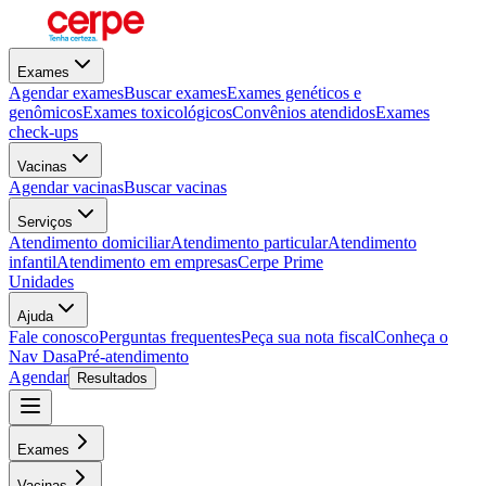
Exames
Agendar exames
Buscar exames
Exames genéticos e
genômicos
Exames toxicológicos
Convênios atendidos
Exames
check-ups
Vacinas
Agendar vacinas
Buscar vacinas
Serviços
Atendimento domiciliar
Atendimento particular
Atendimento
infantil
Atendimento em empresas
Cerpe Prime
Unidades
Ajuda
Fale conosco
Perguntas frequentes
Peça sua nota fiscal
Conheça o
Nav Dasa
Pré-atendimento
Agendar
Resultados
Exames
Vacinas