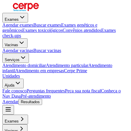
Exames
Agendar exames
Buscar exames
Exames genéticos e
genômicos
Exames toxicológicos
Convênios atendidos
Exames
check-ups
Vacinas
Agendar vacinas
Buscar vacinas
Serviços
Atendimento domiciliar
Atendimento particular
Atendimento
infantil
Atendimento em empresas
Cerpe Prime
Unidades
Ajuda
Fale conosco
Perguntas frequentes
Peça sua nota fiscal
Conheça o
Nav Dasa
Pré-atendimento
Agendar
Resultados
Exames
Vacinas