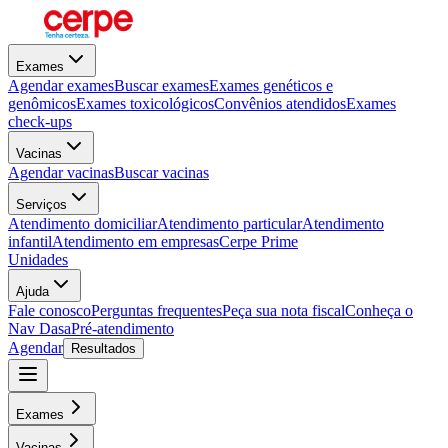
Exames
Agendar exames
Buscar exames
Exames genéticos e
genômicos
Exames toxicológicos
Convênios atendidos
Exames
check-ups
Vacinas
Agendar vacinas
Buscar vacinas
Serviços
Atendimento domiciliar
Atendimento particular
Atendimento
infantil
Atendimento em empresas
Cerpe Prime
Unidades
Ajuda
Fale conosco
Perguntas frequentes
Peça sua nota fiscal
Conheça o
Nav Dasa
Pré-atendimento
Agendar
Resultados
Exames
Vacinas