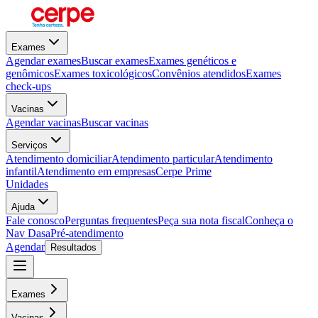
Exames
Agendar exames
Buscar exames
Exames genéticos e
genômicos
Exames toxicológicos
Convênios atendidos
Exames
check-ups
Vacinas
Agendar vacinas
Buscar vacinas
Serviços
Atendimento domiciliar
Atendimento particular
Atendimento
infantil
Atendimento em empresas
Cerpe Prime
Unidades
Ajuda
Fale conosco
Perguntas frequentes
Peça sua nota fiscal
Conheça o
Nav Dasa
Pré-atendimento
Agendar
Resultados
Exames
Vacinas