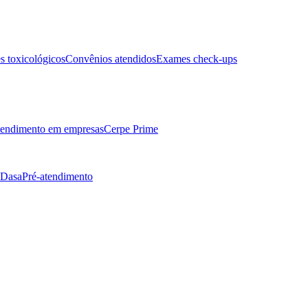
 toxicológicos
Convênios atendidos
Exames check-ups
endimento em empresas
Cerpe Prime
 Dasa
Pré-atendimento