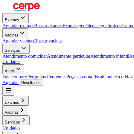
Exames
Agendar exames
Buscar exames
Exames genéticos e genômicos
Exames
Vacinas
Agendar vacinas
Buscar vacinas
Serviços
Atendimento domiciliar
Atendimento particular
Atendimento infantil
At
Unidades
Ajuda
Fale conosco
Perguntas frequentes
Peça sua nota fiscal
Conheça o Nav
Agendar
Resultados
Exames
Vacinas
Serviços
Unidades