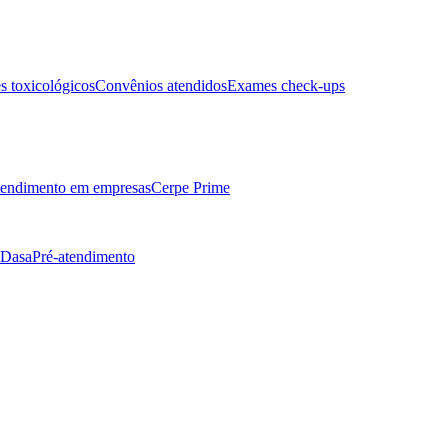
 toxicológicos
Convênios atendidos
Exames check-ups
endimento em empresas
Cerpe Prime
 Dasa
Pré-atendimento