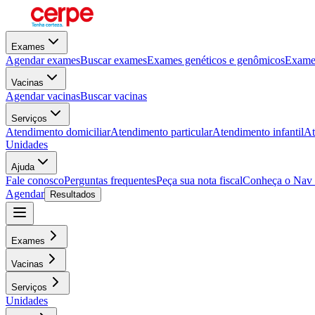
Exames
Agendar exames
Buscar exames
Exames genéticos e genômicos
Exames
Vacinas
Agendar vacinas
Buscar vacinas
Serviços
Atendimento domiciliar
Atendimento particular
Atendimento infantil
At
Unidades
Ajuda
Fale conosco
Perguntas frequentes
Peça sua nota fiscal
Conheça o Nav
Agendar
Resultados
Exames
Vacinas
Serviços
Unidades