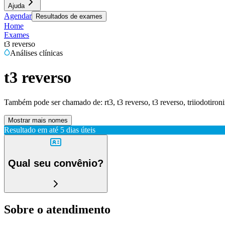
Ajuda
Agendar
Resultados de exames
Home
Exames
t3 reverso
Análises clínicas
t3 reverso
Também pode ser chamado de:
rt3, t3 reverso, t3 reverso, triiodotiron
Mostrar mais nomes
Resultado em até
5 dias úteis
Qual seu convênio?
Sobre o atendimento