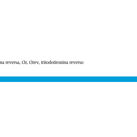
ina reversa, t3r, t3rev, triiodotironina reverso