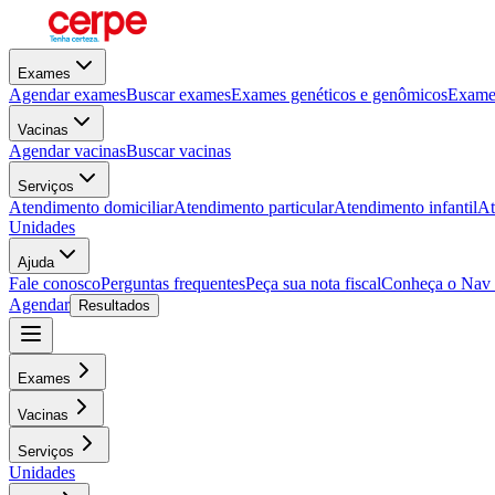
Exames
Agendar exames
Buscar exames
Exames genéticos e genômicos
Exames
Vacinas
Agendar vacinas
Buscar vacinas
Serviços
Atendimento domiciliar
Atendimento particular
Atendimento infantil
At
Unidades
Ajuda
Fale conosco
Perguntas frequentes
Peça sua nota fiscal
Conheça o Nav
Agendar
Resultados
Exames
Vacinas
Serviços
Unidades