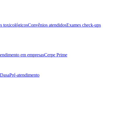
 toxicológicos
Convênios atendidos
Exames check-ups
endimento em empresas
Cerpe Prime
 Dasa
Pré-atendimento