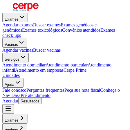
Exames
Agendar exames
Buscar exames
Exames genéticos e
genômicos
Exames toxicológicos
Convênios atendidos
Exames
check-ups
Vacinas
Agendar vacinas
Buscar vacinas
Serviços
Atendimento domiciliar
Atendimento particular
Atendimento
infantil
Atendimento em empresas
Cerpe Prime
Unidades
Ajuda
Fale conosco
Perguntas frequentes
Peça sua nota fiscal
Conheça o
Nav Dasa
Pré-atendimento
Agendar
Resultados
Exames
Vacinas