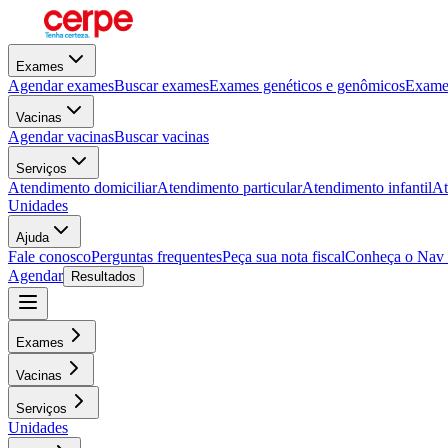
Exames
Agendar exames
Buscar exames
Exames genéticos e genômicos
Exames
Vacinas
Agendar vacinas
Buscar vacinas
Serviços
Atendimento domiciliar
Atendimento particular
Atendimento infantil
At
Unidades
Ajuda
Fale conosco
Perguntas frequentes
Peça sua nota fiscal
Conheça o Nav
Agendar
Resultados
Exames
Vacinas
Serviços
Unidades