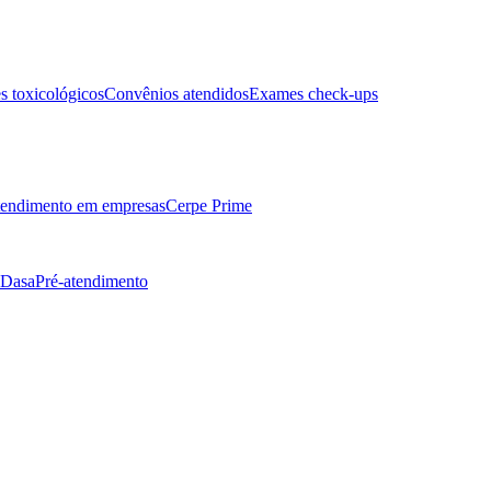
 toxicológicos
Convênios atendidos
Exames check-ups
endimento em empresas
Cerpe Prime
 Dasa
Pré-atendimento