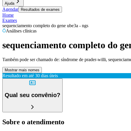
Ajuda
Agendar
Resultados de exames
Home
Exames
sequenciamento completo do gene ube3a - ngs
Análises clínicas
sequenciamento completo do gen
Também pode ser chamado de:
síndrome de prader-willi, sequenciam
Mostrar mais nomes
Resultado em até
30 dias úteis
Qual seu convênio?
Sobre o atendimento