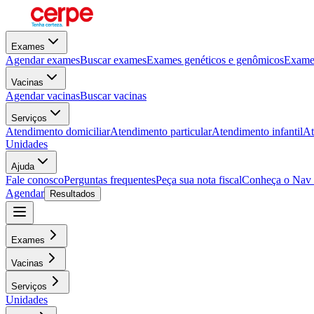
Exames
Agendar exames
Buscar exames
Exames genéticos e genômicos
Exames
Vacinas
Agendar vacinas
Buscar vacinas
Serviços
Atendimento domiciliar
Atendimento particular
Atendimento infantil
At
Unidades
Ajuda
Fale conosco
Perguntas frequentes
Peça sua nota fiscal
Conheça o Nav
Agendar
Resultados
Exames
Vacinas
Serviços
Unidades