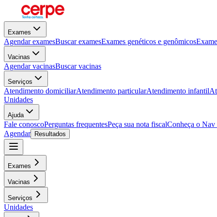
Exames
Agendar exames
Buscar exames
Exames genéticos e genômicos
Exames
Vacinas
Agendar vacinas
Buscar vacinas
Serviços
Atendimento domiciliar
Atendimento particular
Atendimento infantil
At
Unidades
Ajuda
Fale conosco
Perguntas frequentes
Peça sua nota fiscal
Conheça o Nav
Agendar
Resultados
Exames
Vacinas
Serviços
Unidades