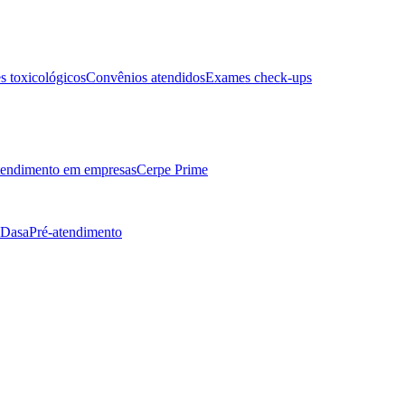
 toxicológicos
Convênios atendidos
Exames check-ups
endimento em empresas
Cerpe Prime
 Dasa
Pré-atendimento