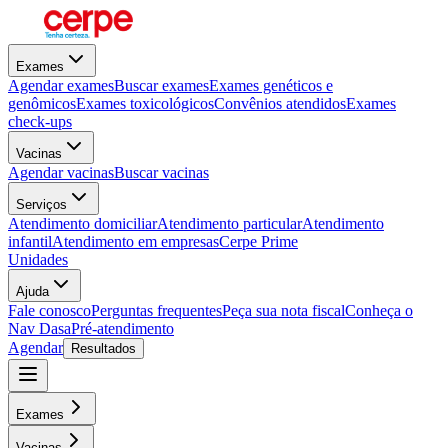
Exames
Agendar exames
Buscar exames
Exames genéticos e
genômicos
Exames toxicológicos
Convênios atendidos
Exames
check-ups
Vacinas
Agendar vacinas
Buscar vacinas
Serviços
Atendimento domiciliar
Atendimento particular
Atendimento
infantil
Atendimento em empresas
Cerpe Prime
Unidades
Ajuda
Fale conosco
Perguntas frequentes
Peça sua nota fiscal
Conheça o
Nav Dasa
Pré-atendimento
Agendar
Resultados
Exames
Vacinas