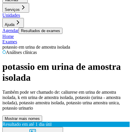
Serviços
Unidades
Ajuda
Agendar
Resultados de exames
Home
Exames
potassio em urina de amostra isolada
Análises clínicas
potassio em urina de amostra
isolada
Também pode ser chamado de:
caliurese em urina de amostra
isolada, k em urina de amostra isolada, potassio (urina - amostra
isolada), potassio amostra isolada, potassio urina amostra unica,
potassio urinario
Mostrar mais nomes
Resultado em até
1 dia útil