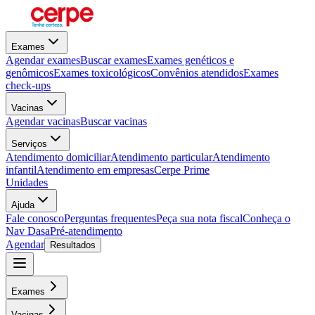
Exames
Agendar exames
Buscar exames
Exames genéticos e
genômicos
Exames toxicológicos
Convênios atendidos
Exames
check-ups
Vacinas
Agendar vacinas
Buscar vacinas
Serviços
Atendimento domiciliar
Atendimento particular
Atendimento
infantil
Atendimento em empresas
Cerpe Prime
Unidades
Ajuda
Fale conosco
Perguntas frequentes
Peça sua nota fiscal
Conheça o
Nav Dasa
Pré-atendimento
Agendar
Resultados
Exames
Vacinas