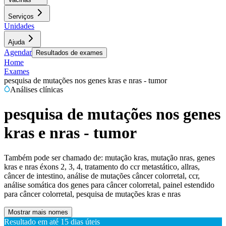
Serviços
Unidades
Ajuda
Agendar
Resultados de exames
Home
Exames
pesquisa de mutações nos genes kras e nras - tumor
Análises clínicas
pesquisa de mutações nos genes
kras e nras - tumor
Também pode ser chamado de:
mutação kras, mutação nras, genes
kras e nras éxons 2, 3, 4, tratamento do ccr metastático, allras,
câncer de intestino, análise de mutações câncer colorretal, ccr,
análise somática dos genes para câncer colorretal, painel estendido
para câncer colorretal, pesquisa de mutações kras e nras
Mostrar mais nomes
Resultado em até
15 dias úteis