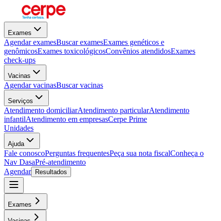
Exames
Agendar exames
Buscar exames
Exames genéticos e
genômicos
Exames toxicológicos
Convênios atendidos
Exames
check-ups
Vacinas
Agendar vacinas
Buscar vacinas
Serviços
Atendimento domiciliar
Atendimento particular
Atendimento
infantil
Atendimento em empresas
Cerpe Prime
Unidades
Ajuda
Fale conosco
Perguntas frequentes
Peça sua nota fiscal
Conheça o
Nav Dasa
Pré-atendimento
Agendar
Resultados
Exames
Vacinas