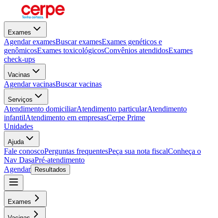
Exames
Agendar exames
Buscar exames
Exames genéticos e
genômicos
Exames toxicológicos
Convênios atendidos
Exames
check-ups
Vacinas
Agendar vacinas
Buscar vacinas
Serviços
Atendimento domiciliar
Atendimento particular
Atendimento
infantil
Atendimento em empresas
Cerpe Prime
Unidades
Ajuda
Fale conosco
Perguntas frequentes
Peça sua nota fiscal
Conheça o
Nav Dasa
Pré-atendimento
Agendar
Resultados
Exames
Vacinas