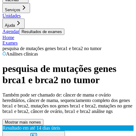
Serviços
Unidades
Ajuda
Agendar
Resultados de exames
Home
Exames
pesquisa de mutações genes brca1 e brca2 no tumor
Análises clínicas
pesquisa de mutações genes
brca1 e brca2 no tumor
Também pode ser chamado de:
câncer de mama e ovário
hereditários, câncer de mama, sequenciamento completo dos genes
brca1 e brca2, mutações nos genes brca1 e brca2, mutações no gene
brca1 e brca2, câncer de ovário, brca1 e brca2 análise ngs
Mostrar mais nomes
Resultado em até
14 dias úteis