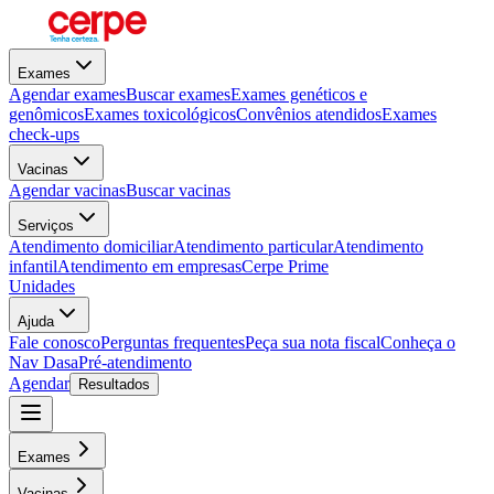
Exames
Agendar exames
Buscar exames
Exames genéticos e
genômicos
Exames toxicológicos
Convênios atendidos
Exames
check-ups
Vacinas
Agendar vacinas
Buscar vacinas
Serviços
Atendimento domiciliar
Atendimento particular
Atendimento
infantil
Atendimento em empresas
Cerpe Prime
Unidades
Ajuda
Fale conosco
Perguntas frequentes
Peça sua nota fiscal
Conheça o
Nav Dasa
Pré-atendimento
Agendar
Resultados
Exames
Vacinas