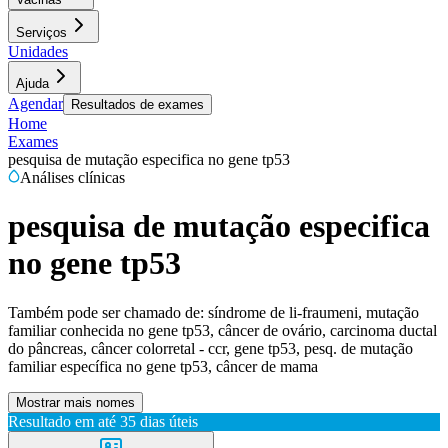
Serviços
Unidades
Ajuda
Agendar
Resultados de exames
Home
Exames
pesquisa de mutação especifica no gene tp53
Análises clínicas
pesquisa de mutação especifica
no gene tp53
Também pode ser chamado de:
síndrome de li-fraumeni, mutação
familiar conhecida no gene tp53, câncer de ovário, carcinoma ductal
do pâncreas, câncer colorretal - ccr, gene tp53, pesq. de mutação
familiar específica no gene tp53, câncer de mama
Mostrar mais nomes
Resultado em até
35 dias úteis