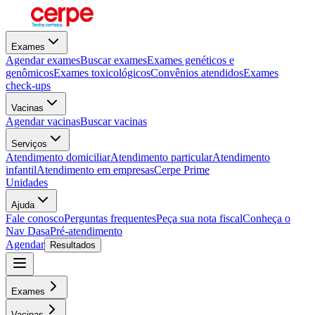
Exames
Agendar exames
Buscar exames
Exames genéticos e
genômicos
Exames toxicológicos
Convênios atendidos
Exames
check-ups
Vacinas
Agendar vacinas
Buscar vacinas
Serviços
Atendimento domiciliar
Atendimento particular
Atendimento
infantil
Atendimento em empresas
Cerpe Prime
Unidades
Ajuda
Fale conosco
Perguntas frequentes
Peça sua nota fiscal
Conheça o
Nav Dasa
Pré-atendimento
Agendar
Resultados
Exames
Vacinas