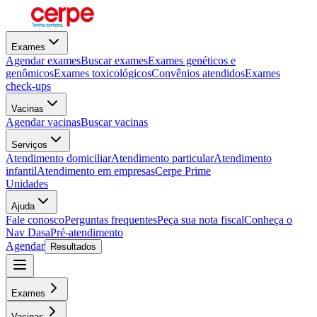
Exames
Agendar exames
Buscar exames
Exames genéticos e
genômicos
Exames toxicológicos
Convênios atendidos
Exames
check-ups
Vacinas
Agendar vacinas
Buscar vacinas
Serviços
Atendimento domiciliar
Atendimento particular
Atendimento
infantil
Atendimento em empresas
Cerpe Prime
Unidades
Ajuda
Fale conosco
Perguntas frequentes
Peça sua nota fiscal
Conheça o
Nav Dasa
Pré-atendimento
Agendar
Resultados
Exames
Vacinas