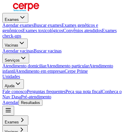
Exames
Agendar exames
Buscar exames
Exames genéticos e
genômicos
Exames toxicológicos
Convênios atendidos
Exames
check-ups
Vacinas
Agendar vacinas
Buscar vacinas
Serviços
Atendimento domiciliar
Atendimento particular
Atendimento
infantil
Atendimento em empresas
Cerpe Prime
Unidades
Ajuda
Fale conosco
Perguntas frequentes
Peça sua nota fiscal
Conheça o
Nav Dasa
Pré-atendimento
Agendar
Resultados
Exames
Vacinas