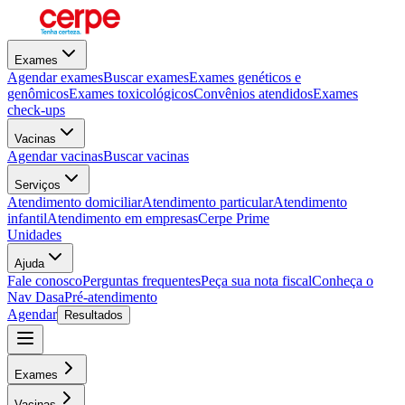
Exames
Agendar exames
Buscar exames
Exames genéticos e
genômicos
Exames toxicológicos
Convênios atendidos
Exames
check-ups
Vacinas
Agendar vacinas
Buscar vacinas
Serviços
Atendimento domiciliar
Atendimento particular
Atendimento
infantil
Atendimento em empresas
Cerpe Prime
Unidades
Ajuda
Fale conosco
Perguntas frequentes
Peça sua nota fiscal
Conheça o
Nav Dasa
Pré-atendimento
Agendar
Resultados
Exames
Vacinas