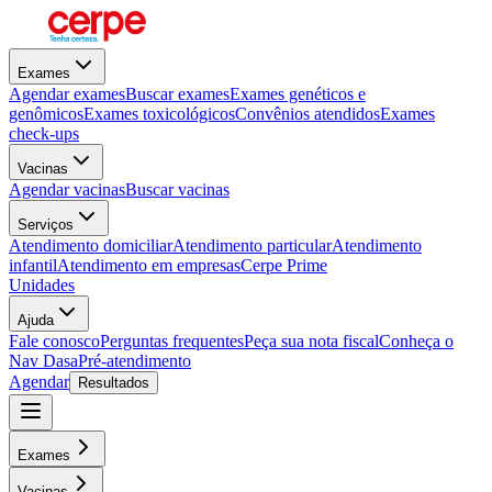
Exames
Agendar exames
Buscar exames
Exames genéticos e
genômicos
Exames toxicológicos
Convênios atendidos
Exames
check-ups
Vacinas
Agendar vacinas
Buscar vacinas
Serviços
Atendimento domiciliar
Atendimento particular
Atendimento
infantil
Atendimento em empresas
Cerpe Prime
Unidades
Ajuda
Fale conosco
Perguntas frequentes
Peça sua nota fiscal
Conheça o
Nav Dasa
Pré-atendimento
Agendar
Resultados
Exames
Vacinas