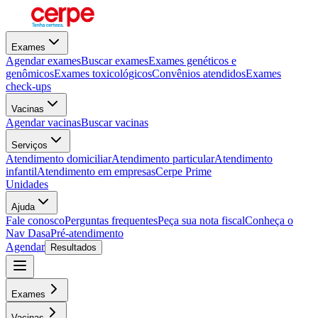
Exames
Agendar exames
Buscar exames
Exames genéticos e
genômicos
Exames toxicológicos
Convênios atendidos
Exames
check-ups
Vacinas
Agendar vacinas
Buscar vacinas
Serviços
Atendimento domiciliar
Atendimento particular
Atendimento
infantil
Atendimento em empresas
Cerpe Prime
Unidades
Ajuda
Fale conosco
Perguntas frequentes
Peça sua nota fiscal
Conheça o
Nav Dasa
Pré-atendimento
Agendar
Resultados
Exames
Vacinas