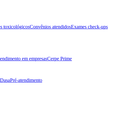
 toxicológicos
Convênios atendidos
Exames check-ups
endimento em empresas
Cerpe Prime
 Dasa
Pré-atendimento