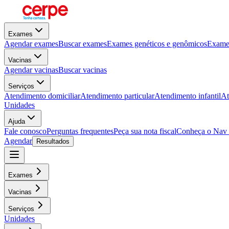
Exames
Agendar exames
Buscar exames
Exames genéticos e genômicos
Exames
Vacinas
Agendar vacinas
Buscar vacinas
Serviços
Atendimento domiciliar
Atendimento particular
Atendimento infantil
At
Unidades
Ajuda
Fale conosco
Perguntas frequentes
Peça sua nota fiscal
Conheça o Nav
Agendar
Resultados
Exames
Vacinas
Serviços
Unidades