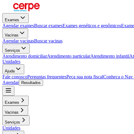
Exames
Agendar exames
Buscar exames
Exames genéticos e genômicos
Exames
Vacinas
Agendar vacinas
Buscar vacinas
Serviços
Atendimento domiciliar
Atendimento particular
Atendimento infantil
At
Unidades
Ajuda
Fale conosco
Perguntas frequentes
Peça sua nota fiscal
Conheça o Nav
Agendar
Resultados
Exames
Vacinas
Serviços
Unidades