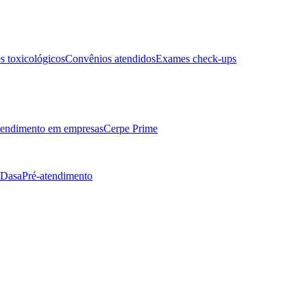
 toxicológicos
Convênios atendidos
Exames check-ups
endimento em empresas
Cerpe Prime
 Dasa
Pré-atendimento