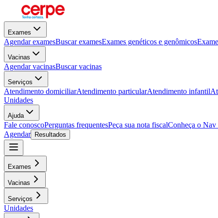
Exames
Agendar exames
Buscar exames
Exames genéticos e genômicos
Exames
Vacinas
Agendar vacinas
Buscar vacinas
Serviços
Atendimento domiciliar
Atendimento particular
Atendimento infantil
At
Unidades
Ajuda
Fale conosco
Perguntas frequentes
Peça sua nota fiscal
Conheça o Nav
Agendar
Resultados
Exames
Vacinas
Serviços
Unidades