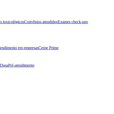
 toxicológicos
Convênios atendidos
Exames check-ups
endimento em empresas
Cerpe Prime
 Dasa
Pré-atendimento