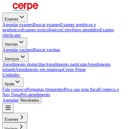
Exames
Agendar exames
Buscar exames
Exames genéticos e
genômicos
Exames toxicológicos
Convênios atendidos
Exames
check-ups
Vacinas
Agendar vacinas
Buscar vacinas
Serviços
Atendimento domiciliar
Atendimento particular
Atendimento
infantil
Atendimento em empresas
Cerpe Prime
Unidades
Ajuda
Fale conosco
Perguntas frequentes
Peça sua nota fiscal
Conheça o
Nav Dasa
Pré-atendimento
Agendar
Resultados
Exames
Vacinas