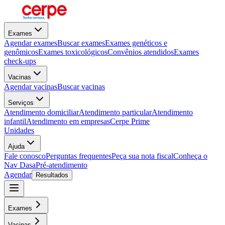
Exames
Agendar exames
Buscar exames
Exames genéticos e
genômicos
Exames toxicológicos
Convênios atendidos
Exames
check-ups
Vacinas
Agendar vacinas
Buscar vacinas
Serviços
Atendimento domiciliar
Atendimento particular
Atendimento
infantil
Atendimento em empresas
Cerpe Prime
Unidades
Ajuda
Fale conosco
Perguntas frequentes
Peça sua nota fiscal
Conheça o
Nav Dasa
Pré-atendimento
Agendar
Resultados
Exames
Vacinas