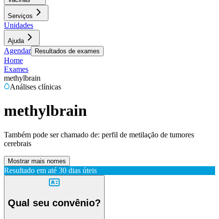
Serviços
Unidades
Ajuda
Agendar
Resultados de exames
Home
Exames
methylbrain
Análises clínicas
methylbrain
Também pode ser chamado de:
perfil de metilação de tumores
cerebrais
Mostrar mais nomes
Resultado em até
30 dias úteis
Qual seu convênio?