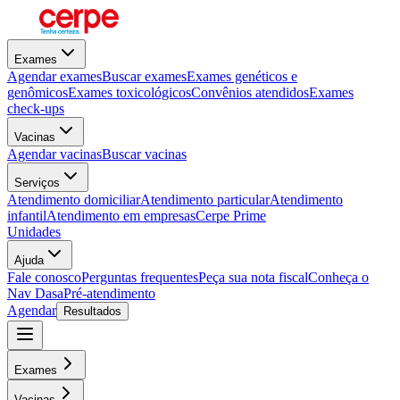
Exames
Agendar exames
Buscar exames
Exames genéticos e
genômicos
Exames toxicológicos
Convênios atendidos
Exames
check-ups
Vacinas
Agendar vacinas
Buscar vacinas
Serviços
Atendimento domiciliar
Atendimento particular
Atendimento
infantil
Atendimento em empresas
Cerpe Prime
Unidades
Ajuda
Fale conosco
Perguntas frequentes
Peça sua nota fiscal
Conheça o
Nav Dasa
Pré-atendimento
Agendar
Resultados
Exames
Vacinas