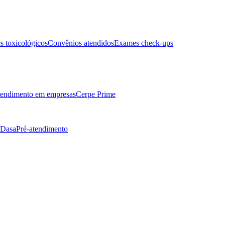
 toxicológicos
Convênios atendidos
Exames check-ups
endimento em empresas
Cerpe Prime
 Dasa
Pré-atendimento