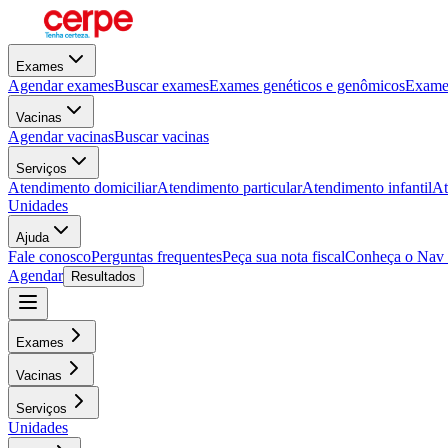
Exames
Agendar exames
Buscar exames
Exames genéticos e genômicos
Exames
Vacinas
Agendar vacinas
Buscar vacinas
Serviços
Atendimento domiciliar
Atendimento particular
Atendimento infantil
At
Unidades
Ajuda
Fale conosco
Perguntas frequentes
Peça sua nota fiscal
Conheça o Nav
Agendar
Resultados
Exames
Vacinas
Serviços
Unidades