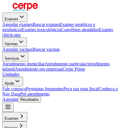
Exames
Agendar exames
Buscar exames
Exames genéticos e
genômicos
Exames toxicológicos
Convênios atendidos
Exames
check-ups
Vacinas
Agendar vacinas
Buscar vacinas
Serviços
Atendimento domiciliar
Atendimento particular
Atendimento
infantil
Atendimento em empresas
Cerpe Prime
Unidades
Ajuda
Fale conosco
Perguntas frequentes
Peça sua nota fiscal
Conheça o
Nav Dasa
Pré-atendimento
Agendar
Resultados
Exames
Vacinas