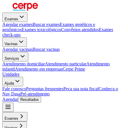
Exames
Agendar exames
Buscar exames
Exames genéticos e
genômicos
Exames toxicológicos
Convênios atendidos
Exames
check-ups
Vacinas
Agendar vacinas
Buscar vacinas
Serviços
Atendimento domiciliar
Atendimento particular
Atendimento
infantil
Atendimento em empresas
Cerpe Prime
Unidades
Ajuda
Fale conosco
Perguntas frequentes
Peça sua nota fiscal
Conheça o
Nav Dasa
Pré-atendimento
Agendar
Resultados
Exames
Vacinas