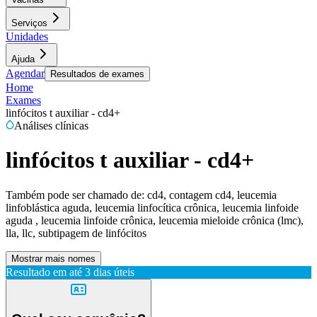
Serviços
Unidades
Ajuda
Agendar
Resultados de exames
Home
Exames
linfócitos t auxiliar - cd4+
Análises clínicas
linfócitos t auxiliar - cd4+
Também pode ser chamado de:
cd4, contagem cd4, leucemia
linfoblástica aguda, leucemia linfocítica crônica, leucemia linfoide
aguda , leucemia linfoide crônica, leucemia mieloide crônica (lmc),
lla, llc, subtipagem de linfócitos
Mostrar mais nomes
Resultado em até
3 dias úteis