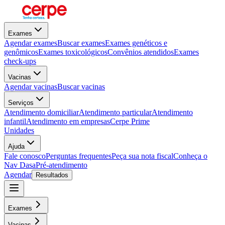
Exames
Agendar exames
Buscar exames
Exames genéticos e
genômicos
Exames toxicológicos
Convênios atendidos
Exames
check-ups
Vacinas
Agendar vacinas
Buscar vacinas
Serviços
Atendimento domiciliar
Atendimento particular
Atendimento
infantil
Atendimento em empresas
Cerpe Prime
Unidades
Ajuda
Fale conosco
Perguntas frequentes
Peça sua nota fiscal
Conheça o
Nav Dasa
Pré-atendimento
Agendar
Resultados
Exames
Vacinas