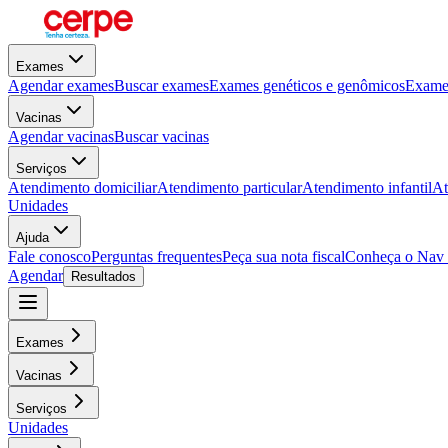
Exames
Agendar exames
Buscar exames
Exames genéticos e genômicos
Exames
Vacinas
Agendar vacinas
Buscar vacinas
Serviços
Atendimento domiciliar
Atendimento particular
Atendimento infantil
At
Unidades
Ajuda
Fale conosco
Perguntas frequentes
Peça sua nota fiscal
Conheça o Nav
Agendar
Resultados
Exames
Vacinas
Serviços
Unidades