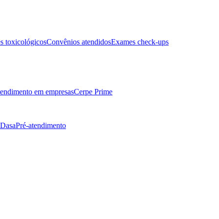
 toxicológicos
Convênios atendidos
Exames check-ups
endimento em empresas
Cerpe Prime
 Dasa
Pré-atendimento