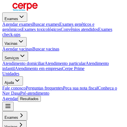
Exames
Agendar exames
Buscar exames
Exames genéticos e
genômicos
Exames toxicológicos
Convênios atendidos
Exames
check-ups
Vacinas
Agendar vacinas
Buscar vacinas
Serviços
Atendimento domiciliar
Atendimento particular
Atendimento
infantil
Atendimento em empresas
Cerpe Prime
Unidades
Ajuda
Fale conosco
Perguntas frequentes
Peça sua nota fiscal
Conheça o
Nav Dasa
Pré-atendimento
Agendar
Resultados
Exames
Vacinas