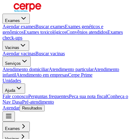
Exames
Agendar exames
Buscar exames
Exames genéticos e
genômicos
Exames toxicológicos
Convênios atendidos
Exames
check-ups
Vacinas
Agendar vacinas
Buscar vacinas
Serviços
Atendimento domiciliar
Atendimento particular
Atendimento
infantil
Atendimento em empresas
Cerpe Prime
Unidades
Ajuda
Fale conosco
Perguntas frequentes
Peça sua nota fiscal
Conheça o
Nav Dasa
Pré-atendimento
Agendar
Resultados
Exames
Vacinas