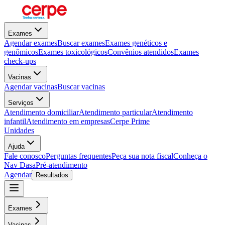
Exames
Agendar exames
Buscar exames
Exames genéticos e
genômicos
Exames toxicológicos
Convênios atendidos
Exames
check-ups
Vacinas
Agendar vacinas
Buscar vacinas
Serviços
Atendimento domiciliar
Atendimento particular
Atendimento
infantil
Atendimento em empresas
Cerpe Prime
Unidades
Ajuda
Fale conosco
Perguntas frequentes
Peça sua nota fiscal
Conheça o
Nav Dasa
Pré-atendimento
Agendar
Resultados
Exames
Vacinas