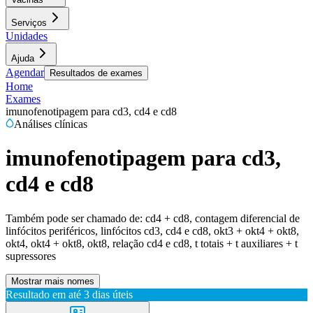
Serviços
Unidades
Ajuda
Agendar
Resultados de exames
Home
Exames
imunofenotipagem para cd3, cd4 e cd8
Análises clínicas
imunofenotipagem para cd3,
cd4 e cd8
Também pode ser chamado de:
cd4 + cd8, contagem diferencial de
linfócitos periféricos, linfócitos cd3, cd4 e cd8, okt3 + okt4 + okt8,
okt4, okt4 + okt8, okt8, relação cd4 e cd8, t totais + t auxiliares + t
supressores
Mostrar mais nomes
Resultado em até
3 dias úteis