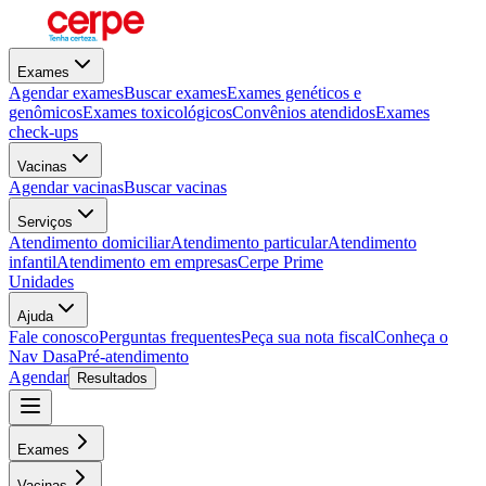
Exames
Agendar exames
Buscar exames
Exames genéticos e
genômicos
Exames toxicológicos
Convênios atendidos
Exames
check-ups
Vacinas
Agendar vacinas
Buscar vacinas
Serviços
Atendimento domiciliar
Atendimento particular
Atendimento
infantil
Atendimento em empresas
Cerpe Prime
Unidades
Ajuda
Fale conosco
Perguntas frequentes
Peça sua nota fiscal
Conheça o
Nav Dasa
Pré-atendimento
Agendar
Resultados
Exames
Vacinas