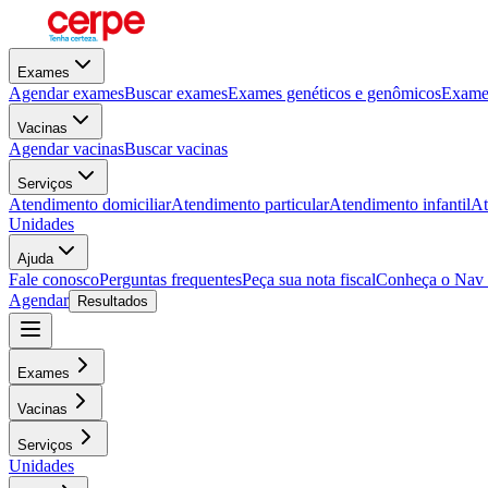
Exames
Agendar exames
Buscar exames
Exames genéticos e genômicos
Exames
Vacinas
Agendar vacinas
Buscar vacinas
Serviços
Atendimento domiciliar
Atendimento particular
Atendimento infantil
At
Unidades
Ajuda
Fale conosco
Perguntas frequentes
Peça sua nota fiscal
Conheça o Nav
Agendar
Resultados
Exames
Vacinas
Serviços
Unidades