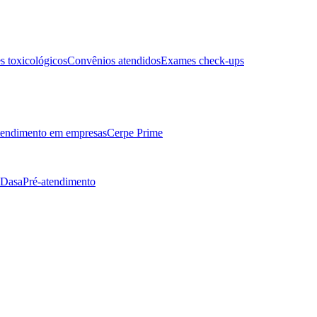
 toxicológicos
Convênios atendidos
Exames check-ups
endimento em empresas
Cerpe Prime
 Dasa
Pré-atendimento