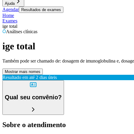
Ajuda
Agendar
Resultados de exames
Home
Exames
ige total
Análises clínicas
ige total
Também pode ser chamado de:
dosagem de imunoglobulina e, dosagem 
Mostrar mais nomes
Resultado em até
2 dias úteis
Qual seu convênio?
Sobre o atendimento