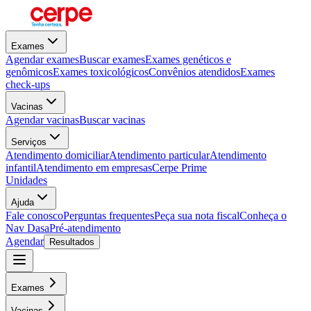
Exames
Agendar exames
Buscar exames
Exames genéticos e
genômicos
Exames toxicológicos
Convênios atendidos
Exames
check-ups
Vacinas
Agendar vacinas
Buscar vacinas
Serviços
Atendimento domiciliar
Atendimento particular
Atendimento
infantil
Atendimento em empresas
Cerpe Prime
Unidades
Ajuda
Fale conosco
Perguntas frequentes
Peça sua nota fiscal
Conheça o
Nav Dasa
Pré-atendimento
Agendar
Resultados
Exames
Vacinas