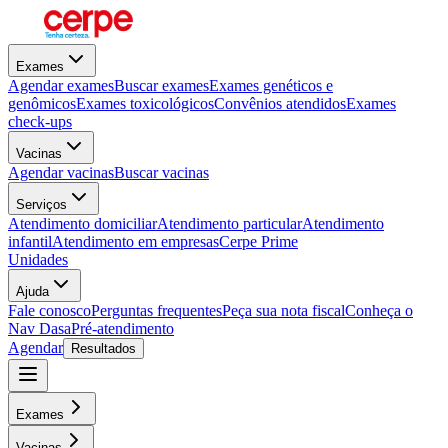
Exames
Agendar exames
Buscar exames
Exames genéticos e
genômicos
Exames toxicológicos
Convênios atendidos
Exames
check-ups
Vacinas
Agendar vacinas
Buscar vacinas
Serviços
Atendimento domiciliar
Atendimento particular
Atendimento
infantil
Atendimento em empresas
Cerpe Prime
Unidades
Ajuda
Fale conosco
Perguntas frequentes
Peça sua nota fiscal
Conheça o
Nav Dasa
Pré-atendimento
Agendar
Resultados
Exames
Vacinas