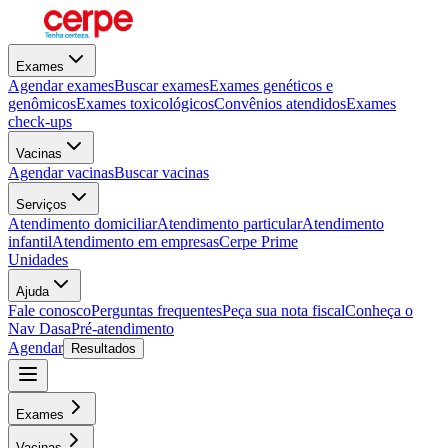
Exames
Agendar exames
Buscar exames
Exames genéticos e
genômicos
Exames toxicológicos
Convênios atendidos
Exames
check-ups
Vacinas
Agendar vacinas
Buscar vacinas
Serviços
Atendimento domiciliar
Atendimento particular
Atendimento
infantil
Atendimento em empresas
Cerpe Prime
Unidades
Ajuda
Fale conosco
Perguntas frequentes
Peça sua nota fiscal
Conheça o
Nav Dasa
Pré-atendimento
Agendar
Resultados
Exames
Vacinas