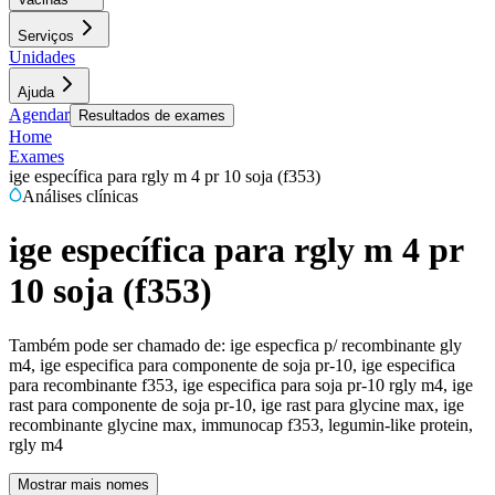
Serviços
Unidades
Ajuda
Agendar
Resultados de exames
Home
Exames
ige específica para rgly m 4 pr 10 soja (f353)
Análises clínicas
ige específica para rgly m 4 pr
10 soja (f353)
Também pode ser chamado de:
ige especfica p/ recombinante gly
m4, ige especifica para componente de soja pr-10, ige especifica
para recombinante f353, ige especifica para soja pr-10 rgly m4, ige
rast para componente de soja pr-10, ige rast para glycine max, ige
recombinante glycine max, immunocap f353, legumin-like protein,
rgly m4
Mostrar mais nomes