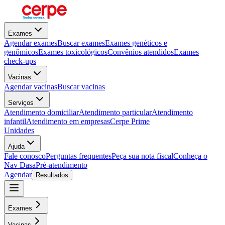
Exames
Agendar exames
Buscar exames
Exames genéticos e
genômicos
Exames toxicológicos
Convênios atendidos
Exames
check-ups
Vacinas
Agendar vacinas
Buscar vacinas
Serviços
Atendimento domiciliar
Atendimento particular
Atendimento
infantil
Atendimento em empresas
Cerpe Prime
Unidades
Ajuda
Fale conosco
Perguntas frequentes
Peça sua nota fiscal
Conheça o
Nav Dasa
Pré-atendimento
Agendar
Resultados
Exames
Vacinas