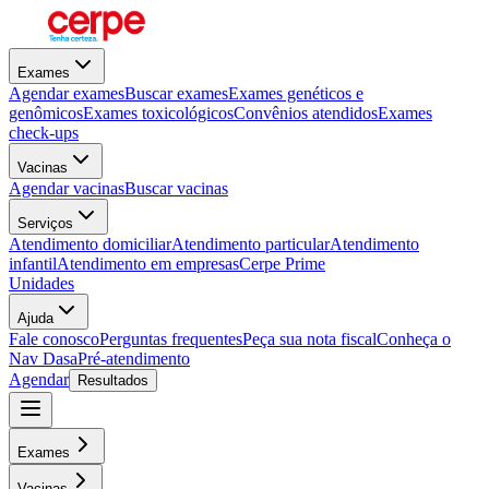
Exames
Agendar exames
Buscar exames
Exames genéticos e
genômicos
Exames toxicológicos
Convênios atendidos
Exames
check-ups
Vacinas
Agendar vacinas
Buscar vacinas
Serviços
Atendimento domiciliar
Atendimento particular
Atendimento
infantil
Atendimento em empresas
Cerpe Prime
Unidades
Ajuda
Fale conosco
Perguntas frequentes
Peça sua nota fiscal
Conheça o
Nav Dasa
Pré-atendimento
Agendar
Resultados
Exames
Vacinas