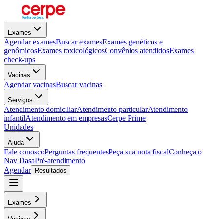
Exames
Agendar exames
Buscar exames
Exames genéticos e
genômicos
Exames toxicológicos
Convênios atendidos
Exames
check-ups
Vacinas
Agendar vacinas
Buscar vacinas
Serviços
Atendimento domiciliar
Atendimento particular
Atendimento
infantil
Atendimento em empresas
Cerpe Prime
Unidades
Ajuda
Fale conosco
Perguntas frequentes
Peça sua nota fiscal
Conheça o
Nav Dasa
Pré-atendimento
Agendar
Resultados
Exames
Vacinas