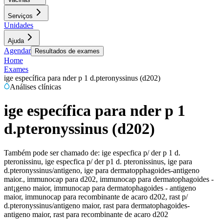
Serviços
Unidades
Ajuda
Agendar
Resultados de exames
Home
Exames
ige específica para nder p 1 d.pteronyssinus (d202)
Análises clínicas
ige específica para nder p 1
d.pteronyssinus (d202)
Também pode ser chamado de:
ige especfica p/ der p 1 d.
pteronissinu, ige especfica p/ der p1 d. pteronissinus, ige para
d.pteronyssinus/antigeno, ige para dermatopphagoides-antigeno
maior., immunocap para d202, immunocap para dermatophagoides -
ant¡geno maior, immunocap para dermatophagoides - antigeno
maior, immunocap para recombinante de acaro d202, rast p/
d.pteronyssinus/antigeno maior, rast para dermatophagoides-
antigeno maior, rast para recombinante de acaro d202