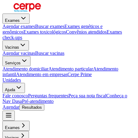
Exames
Agendar exames
Buscar exames
Exames genéticos e
genômicos
Exames toxicológicos
Convênios atendidos
Exames
check-ups
Vacinas
Agendar vacinas
Buscar vacinas
Serviços
Atendimento domiciliar
Atendimento particular
Atendimento
infantil
Atendimento em empresas
Cerpe Prime
Unidades
Ajuda
Fale conosco
Perguntas frequentes
Peça sua nota fiscal
Conheça o
Nav Dasa
Pré-atendimento
Agendar
Resultados
Exames
Vacinas