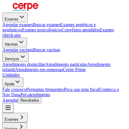
Exames
Agendar exames
Buscar exames
Exames genéticos e
genômicos
Exames toxicológicos
Convênios atendidos
Exames
check-ups
Vacinas
Agendar vacinas
Buscar vacinas
Serviços
Atendimento domiciliar
Atendimento particular
Atendimento
infantil
Atendimento em empresas
Cerpe Prime
Unidades
Ajuda
Fale conosco
Perguntas frequentes
Peça sua nota fiscal
Conheça o
Nav Dasa
Pré-atendimento
Agendar
Resultados
Exames
Vacinas