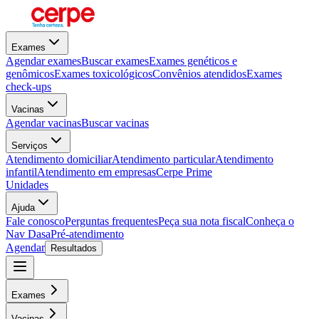
Exames
Agendar exames
Buscar exames
Exames genéticos e
genômicos
Exames toxicológicos
Convênios atendidos
Exames
check-ups
Vacinas
Agendar vacinas
Buscar vacinas
Serviços
Atendimento domiciliar
Atendimento particular
Atendimento
infantil
Atendimento em empresas
Cerpe Prime
Unidades
Ajuda
Fale conosco
Perguntas frequentes
Peça sua nota fiscal
Conheça o
Nav Dasa
Pré-atendimento
Agendar
Resultados
Exames
Vacinas