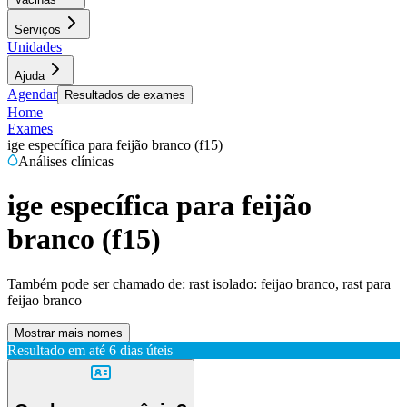
Serviços
Unidades
Ajuda
Agendar
Resultados de exames
Home
Exames
ige específica para feijão branco (f15)
Análises clínicas
ige específica para feijão
branco (f15)
Também pode ser chamado de:
rast isolado: feijao branco, rast para
feijao branco
Mostrar mais nomes
Resultado em até
6 dias úteis