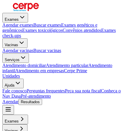
Exames
Agendar exames
Buscar exames
Exames genéticos e
genômicos
Exames toxicológicos
Convênios atendidos
Exames
check-ups
Vacinas
Agendar vacinas
Buscar vacinas
Serviços
Atendimento domiciliar
Atendimento particular
Atendimento
infantil
Atendimento em empresas
Cerpe Prime
Unidades
Ajuda
Fale conosco
Perguntas frequentes
Peça sua nota fiscal
Conheça o
Nav Dasa
Pré-atendimento
Agendar
Resultados
Exames
Vacinas