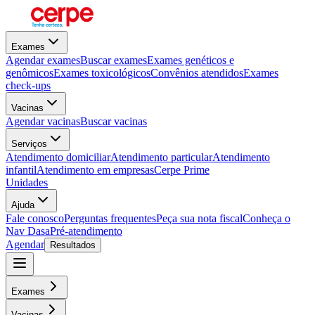
Exames
Agendar exames
Buscar exames
Exames genéticos e
genômicos
Exames toxicológicos
Convênios atendidos
Exames
check-ups
Vacinas
Agendar vacinas
Buscar vacinas
Serviços
Atendimento domiciliar
Atendimento particular
Atendimento
infantil
Atendimento em empresas
Cerpe Prime
Unidades
Ajuda
Fale conosco
Perguntas frequentes
Peça sua nota fiscal
Conheça o
Nav Dasa
Pré-atendimento
Agendar
Resultados
Exames
Vacinas