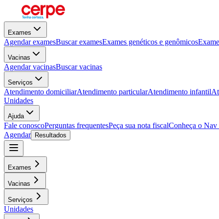
Exames
Agendar exames
Buscar exames
Exames genéticos e genômicos
Exames
Vacinas
Agendar vacinas
Buscar vacinas
Serviços
Atendimento domiciliar
Atendimento particular
Atendimento infantil
At
Unidades
Ajuda
Fale conosco
Perguntas frequentes
Peça sua nota fiscal
Conheça o Nav
Agendar
Resultados
Exames
Vacinas
Serviços
Unidades