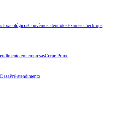
 toxicológicos
Convênios atendidos
Exames check-ups
endimento em empresas
Cerpe Prime
 Dasa
Pré-atendimento