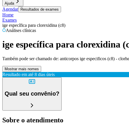
Ajuda
Agendar
Resultados de exames
Home
Exames
ige específica para clorexidina (c8)
Análises clínicas
ige específica para clorexidina (
Também pode ser chamado de:
anticorpos ige especificos (c8) - clorh
Mostrar mais nomes
Resultado em até
8 dias úteis
Qual seu convênio?
Sobre o atendimento